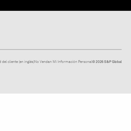
 del cliente (en inglés)
No Vendan Mi Información Personal
© 2026 S&P Global